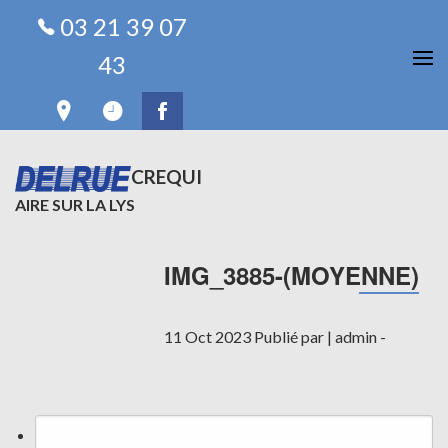
03 21 39 07
43
ARTICLES RÉCENTS
CREQUI
AIRE SUR LA LYS
IMG_3885-(MOYENNE)
11 Oct 2023
Publié par |
admin
-
Rechercher :